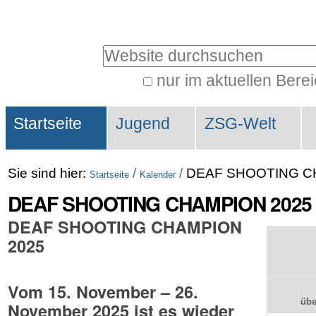
Direkt
Benutzerspezifische
zum
Werkzeuge
Website durchsuchen
Inhalt
|
nur im aktuellen Bere
Erweiterte
Direkt
Sektionen
Suche…
zur
Startseite
Jugend
ZSG-Welt
Navigation
Sie sind hier:
/
/
DEAF SHOOTING C
Startseite
Kalender
DEAF SHOOTING CHAMPION 2025
DEAF SHOOTING CHAMPION
2025
Vom 15. November – 26.
üb
November 2025 ist es wieder