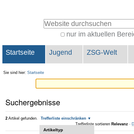
Direkt
Benutzerspezifische
zum
Werkzeuge
Website durchsuchen
Inhalt
|
nur im aktuellen Bere
Erweiterte
Direkt
Sektionen
Suche…
zur
Startseite
Jugend
ZSG-Welt
Navigation
Sie sind hier:
Startseite
Suchergebnisse
2
Artikel gefunden.
Trefferliste einschränken
Trefferliste sortieren
Relevanz
·
D
Artikeltyp