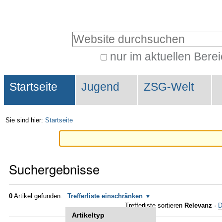
Direkt
Benutzerspezifische
zum
Werkzeuge
Website durchsuchen
Inhalt
|
nur im aktuellen Bere
Erweiterte
Direkt
Sektionen
Suche…
zur
Startseite
Jugend
ZSG-Welt
Navigation
Sie sind hier:
Startseite
Suchergebnisse
0
Artikel gefunden.
Trefferliste einschränken
Trefferliste sortieren
Relevanz
·
D
Artikeltyp