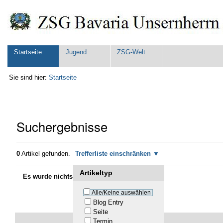
Direkt
Benutzerspezifische
zum
Werkzeuge
Inhalt
|
Direkt
zur
Sektionen
Startseite
Jugend
ZSG-Welt
Navigation
Sie sind hier:
Startseite
Suchergebnisse
0
Artikel gefunden.
Trefferliste einschränken
Artikeltyp
Es wurde nichts gefunden.
Alle/Keine auswählen
Blog Entry
Seite
Termin