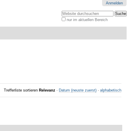
Anmelden
Website durchsuchen
nur im aktuellen Bereich
Erweiterte
Suche…
Trefferliste sortieren
Relevanz
·
Datum (neuste zuerst)
·
alphabetisch