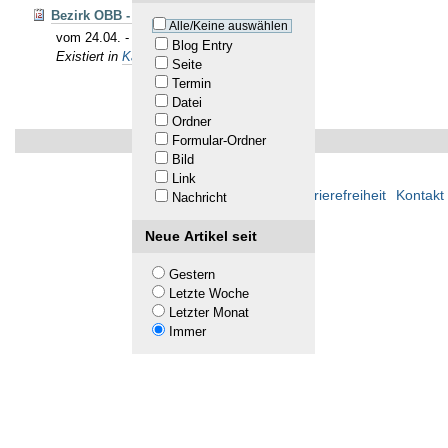
Bezirk OBB - Meisterschaft Allg.
Alle/Keine auswählen
vom 24.04. - 10.05.26 - Zeitplan Hochbrück
Blog Entry
Existiert in
Kalender
Seite
Termin
Datei
Ordner
Formular-Ordner
Bild
Link
Übersicht
Barrierefreiheit
Kontakt
Nachricht
Neue Artikel seit
Gestern
Letzte Woche
Letzter Monat
Immer