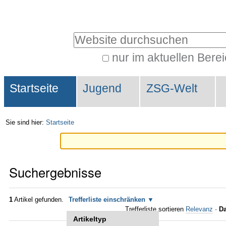
Direkt
Benutzerspezifische
zum
Werkzeuge
Website durchsuchen
Inhalt
|
nur im aktuellen Bere
Erweiterte
Direkt
Sektionen
Suche…
zur
Startseite
Jugend
ZSG-Welt
Navigation
Sie sind hier:
Startseite
Suchergebnisse
1
Artikel gefunden.
Trefferliste einschränken
Trefferliste sortieren
Relevanz
·
Da
Artikeltyp