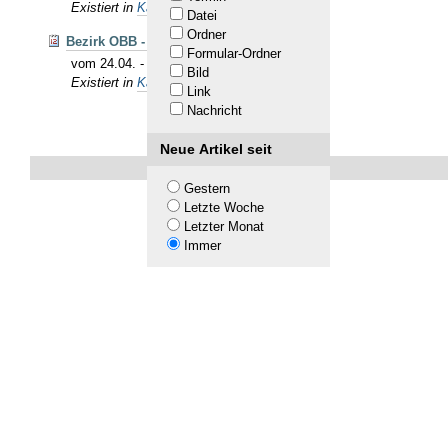
Existiert in
Kalender
Datei
Ordner
Bezirk OBB - Meisterschaft Allg.
Formular-Ordner
vom 24.04. - 10.05.26 - Zeitplan Hochbrück
Bild
Existiert in
Kalender
Link
Nachricht
Neue Artikel seit
Gestern
Letzte Woche
Letzter Monat
Immer