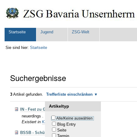
Direkt
Benutzerspezifische
zum
Werkzeuge
Inhalt
|
Direkt
zur
Sektionen
Startseite
Jugend
ZSG-Welt
Navigation
Sie sind hier:
Startseite
Suchergebnisse
3
Artikel gefunden.
Trefferliste einschränken
Artikeltyp
IN - Fest zu Georgi
neuerdings . . . "Fest zum reinen Bier"
Alle/Keine auswählen
Existiert in
Kalender
Blog Entry
Seite
BSSB - Schüler U12 - Fernwettkampf
Termin