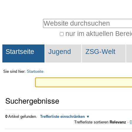
Direkt
Benutzerspezifische
zum
Werkzeuge
Website durchsuchen
Inhalt
|
nur im aktuellen Bere
Erweiterte
Direkt
Sektionen
Suche…
zur
Startseite
Jugend
ZSG-Welt
Navigation
Sie sind hier:
Startseite
Suchergebnisse
0
Artikel gefunden.
Trefferliste einschränken
Trefferliste sortieren
Relevanz
·
D