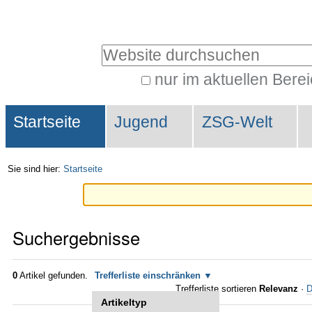
Direkt
Benutzerspezifische
zum
Werkzeuge
Website durchsuchen
Inhalt
|
nur im aktuellen Bere
Erweiterte
Direkt
Sektionen
Suche…
zur
Startseite
Jugend
ZSG-Welt
Navigation
Sie sind hier:
Startseite
Suchergebnisse
0
Artikel gefunden.
Trefferliste einschränken
Trefferliste sortieren
Relevanz
·
D
Artikeltyp